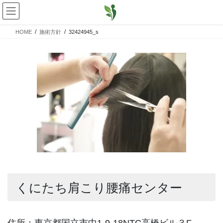
コ
ナ
ン
ビ
テ
ゲ
HOME
施術方針
32424945_s
ン
ー
ツ
シ
へ
ョ
ス
ン
キ
に
ッ
移
プ
動
くにたち肩こり腰痛センター