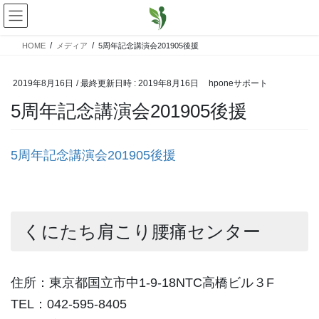
コ
ナ
ン
ビ
テ
ゲ
HOME
メディア
5周年記念講演会201905後援
ン
ー
ツ
シ
へ
ョ
2019年8月16日
/ 最終更新日時 :
2019年8月16日
hponeサポート
ス
ン
5周年記念講演会201905後援
キ
に
ッ
移
プ
動
5周年記念講演会201905後援
くにたち肩こり腰痛センター
住所：東京都国立市中1-9-18NTC高橋ビル３F
TEL：042-595-8405