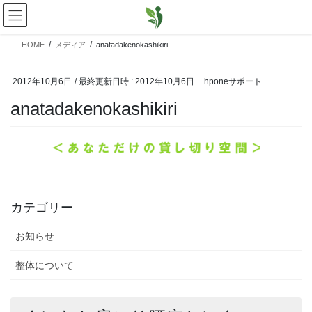
コ
ナ
ン
ビ
テ
ゲ
HOME
メディア
anatadakenokashikiri
ン
ー
ツ
シ
へ
ョ
2012年10月6日
/ 最終更新日時 :
2012年10月6日
hponeサポート
ス
ン
anatadakenokashikiri
キ
に
ッ
移
プ
動
カテゴリー
お知らせ
整体について