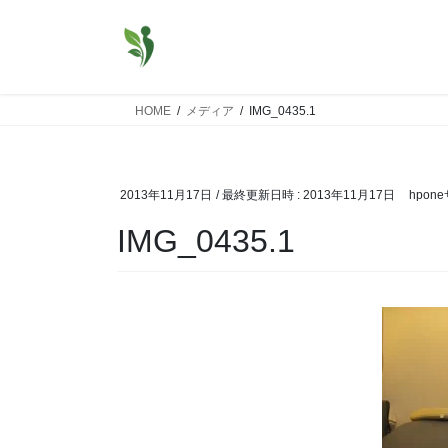
コ
ナ
ン
ビ
テ
ゲ
ン
ー
ツ
シ
HOME
メディア
IMG_0435.1
へ
ョ
ス
ン
キ
に
2013年11月17日
/ 最終更新日時 :
2013年11月17日
hpon
ッ
移
プ
動
IMG_0435.1