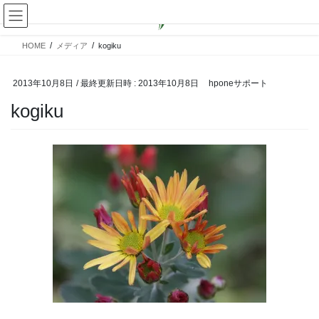
コ
ナ
ン
ビ
テ
ゲ
HOME
メディア
kogiku
ン
ー
ツ
シ
へ
ョ
2013年10月8日
/ 最終更新日時 :
2013年10月8日
hponeサポート
ス
ン
kogiku
キ
に
ッ
移
プ
動