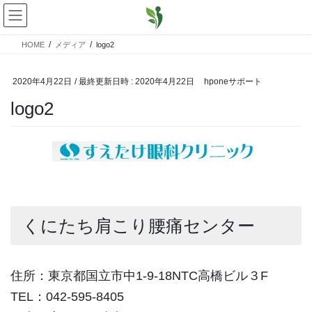
コ
ナ
ン
ビ
テ
ゲ
HOME
メディア
logo2
ン
ー
ツ
シ
へ
ョ
2020年4月22日
/ 最終更新日時 :
2020年4月22日
hponeサポート
ス
ン
logo2
キ
に
ッ
移
プ
動
くにたち肩こり腰痛センター
住所：東京都国立市中1-9-18NTC高橋ビル３F
TEL：042-595-8405