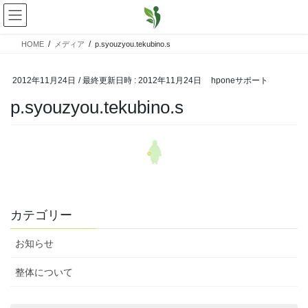
コ
ナ
ン
ビ
テ
ゲ
HOME
メディア
p.syouzyou.tekubino.s
ン
ー
ツ
シ
へ
ョ
2012年11月24日
/ 最終更新日時 :
2012年11月24日
hponeサポート
ス
ン
p.syouzyou.tekubino.s
キ
に
ッ
移
プ
動
カテゴリー
お知らせ
整体について