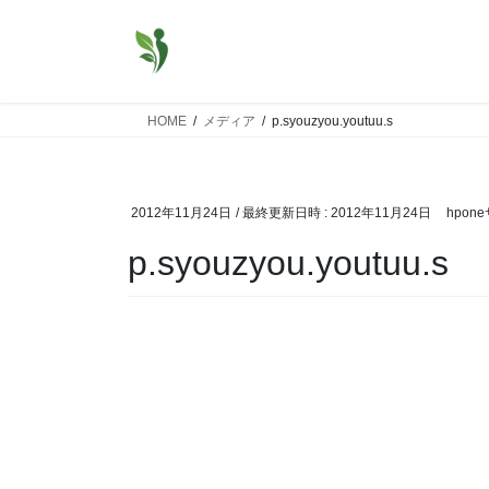
コ
ナ
ン
ビ
テ
ゲ
ン
ー
ツ
シ
HOME
メディア
p.syouzyou.youtuu.s
へ
ョ
ス
ン
キ
に
2012年11月24日
/ 最終更新日時 :
2012年11月24日
hpon
ッ
移
プ
動
p.syouzyou.youtuu.s