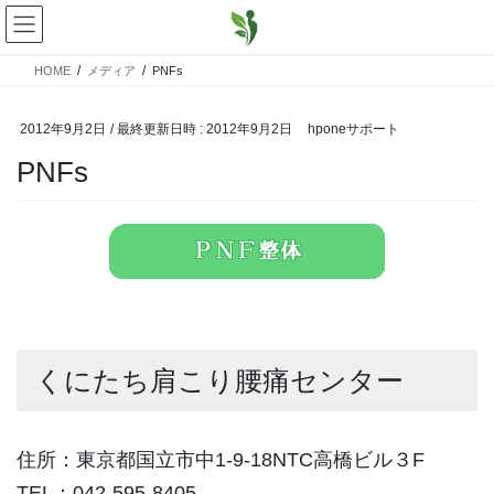
コ
ナ
ン
ビ
テ
ゲ
HOME
メディア
PNFs
ン
ー
ツ
シ
へ
ョ
2012年9月2日
/ 最終更新日時 :
2012年9月2日
hponeサポート
ス
ン
PNFs
キ
に
ッ
移
プ
動
くにたち肩こり腰痛センター
住所：東京都国立市中1-9-18NTC高橋ビル３F
TEL：042-595-8405