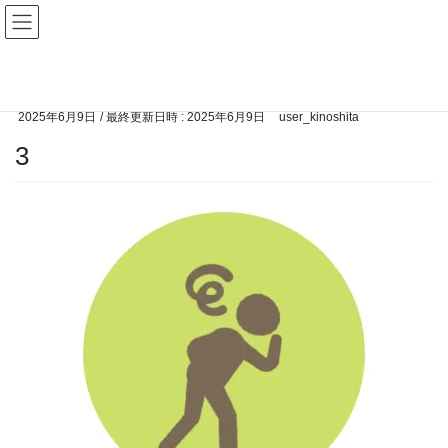
コ
ナ
ン
ビ
テ
ゲ
HOME
トップページ
3
ン
ー
ツ
シ
へ
ョ
2025年6月9日
/ 最終更新日時 :
2025年6月9日
user_kinoshita
ス
ン
3
キ
に
ッ
移
プ
動